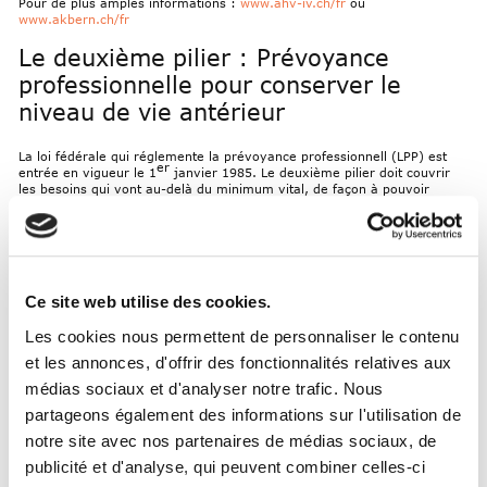
Pour de plus amples informations :
www.ahv-iv.ch/fr
ou
www.akbern.ch/fr
Le deuxième pilier : Prévoyance
professionnelle pour conserver le
niveau de vie antérieur
La loi fédérale qui réglemente la prévoyance professionnell (LPP) est
er
entrée en vigueur le 1
janvier 1985. Le deuxième pilier doit couvrir
les besoins qui vont au-delà du minimum vital, de façon à pouvoir
maintenir son niveau de vie après la retraite.
Chaque employeur est tenu d’assurer son personnel auprès d’une
institution de prévoyance. Par analogie à l’AVS/AI, l’employeur doit
prendre en charge au moins la moitié des cotisations pour le deuxième
pilier. Seul le personnel salarié dont le salaire annuel soumis à l’AVS
Ce site web utilise des cookies.
dépasse CHF 22 680.– (seuil d’entrée) est assuré à titre obligatoire dans
la prévoyance professionnelle. Les autres salariées et salariés ainsi que
Les cookies nous permettent de personnaliser le contenu
les personnes indépendantes peuvent s’affilier à la prévoyance
professionnelle sur une base facultative. Les personnes sans activité
et les annonces, d'offrir des fonctionnalités relatives aux
lucrative ne le peuvent pas.
médias sociaux et d'analyser notre trafic. Nous
Le personnel enseignant du canton de Berne disposait d’une
partageons également des informations sur l'utilisation de
prévoyance professionnelle dès 1818. À l’époque, la « Caisse des
maîtres d’école du canton de Berne » avait été créée en tant que caisse
notre site avec nos partenaires de médias sociaux, de
facultative d’aide et d’urgence. Elle était le prédécesseur de la CACEB.
publicité et d'analyse, qui peuvent combiner celles-ci
Pour de plus amples informations :
www.ch.ch/fr/
> Retraite >