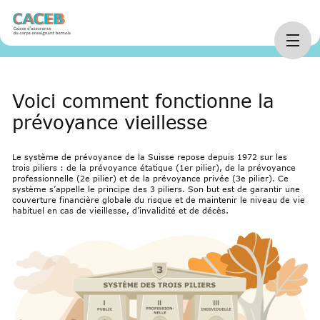
Personnes
La prévoyance, c’est
Le principe des 3
Home
arrow_right_alt
arrow_right_alt
arrow_right_alt
assurées
quoi ?
piliers
Voici comment fonctionne la
prévoyance vieillesse
Le système de prévoyance de la Suisse repose depuis 1972 sur les
trois piliers : de la prévoyance étatique (1er pilier), de la prévoyance
professionnelle (2e pilier) et de la prévoyance privée (3e pilier). Ce
système s’appelle le principe des 3 piliers. Son but est de garantir une
couverture financière globale du risque et de maintenir le niveau de vie
habituel en cas de vieillesse, d’invalidité et de décès.