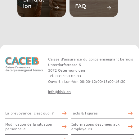
ion
FAQ
arrow_right_alt
arrow_right_alt
Caisse d'assurance du corps enseignant bernois
Unterdorfstrasse 5
3072 Ostermundigen
Tel. 031 930 83 83
Ouvert : Lun-Ven 08:00-12:00/13:00-16:30
info@blvk.ch
La prévoyance, c’est quoi ?
Facts & Figures
Modification de la situation
Informations destinées aux
personnelle
employeurs