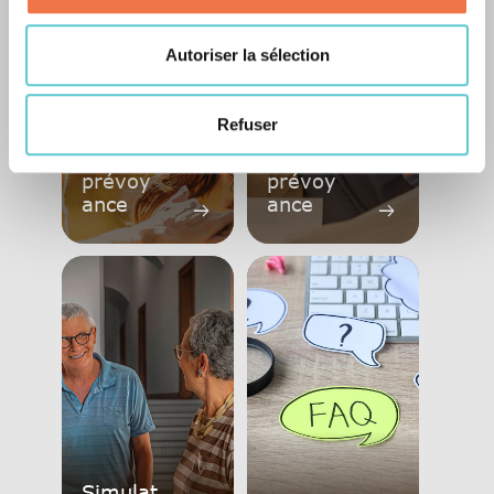
Autoriser la sélection
Le
Refuser
certific
Optimis
at de
er sa
prévoy
prévoy
ance
ance
arrow_right_alt
arrow_right_alt
Simulat