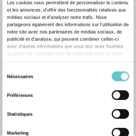
Les cookies nous permettent de personnaliser le contenu
et les annonces, d'offrir des fonctionnalités relatives aux
médias sociaux et d'analyser notre trafic. Nous
Fabio De Giovanni
partageons également des informations sur l'utilisation de
Gestionnaire de portefeuille
Tel. 031 930 83 22
notre site avec nos partenaires de médias sociaux, de
fabio.degiovanni@blvk.ch
publicité et d'analyse, qui peuvent combiner celles-ci
avec d'autres informations que vous leur avez fournies
ou qu'ils ont collectées lors de votre utilisation de leurs
services.
Patricia Pfäffli
Sélection
Spécialiste en hypothèques
Nécessaires
Tél. 031 930 83 75
du
patricia.pfaeffli@blvk.ch
consentement
Préférences
Statistiques
Marketing