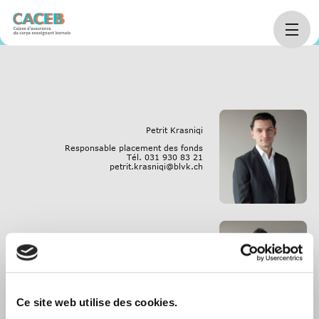
Home
arrow_right_alt
Placements
arrow_right_alt
Placements
arrow_right_alt
L’équipe Placements
Petrit Krasniqi
Responsable placement des fonds
Tél. 031 930 83 21
petrit.krasniqi@blvk.ch
Jürg Berger
Spécialiste en hypothèques
Tél. 031 930 83 74
juerg.berger@blvk.ch
Ce site web utilise des cookies.