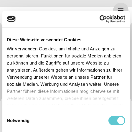
trending_flat
Home
Search
Seite durchsuchen
Diese Webseite verwendet Cookies
Wir verwenden Cookies, um Inhalte und Anzeigen zu
personalisieren, Funktionen für soziale Medien anbieten
zu können und die Zugriffe auf unsere Website zu
analysieren. Außerdem geben wir Informationen zu Ihrer
Verwendung unserer Website an unsere Partner für
soziale Medien, Werbung und Analysen weiter. Unsere
Partner führen diese Informationen möglicherweise mit
weiteren Daten zusammen, die Sie ihnen bereitgestellt
haben oder die sie im Rahmen Ihrer Nutzung der Dienste
Bernische Lehrerversicherungskasse
gesammelt haben.
Einwilligungsauswahl
Unterdorfstrasse 5
Notwendig
3072 Ostermundigen
Tel. 031 930 83 83