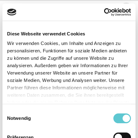
Arbeitgebende
Bernische Lehrerversicherungskasse
Unterdorfstrasse 5
Diese Webseite verwendet Cookies
3072 Ostermundigen
Tel. 031 930 83 83
Wir verwenden Cookies, um Inhalte und Anzeigen zu
Offen: Mo-Fr 08:00-12:00/13:00-16:30
personalisieren, Funktionen für soziale Medien anbieten
info@blvk.ch
zu können und die Zugriffe auf unsere Website zu
analysieren. Außerdem geben wir Informationen zu Ihrer
Verwendung unserer Website an unsere Partner für
Vorsorge erklärt
Facts and Figures
soziale Medien, Werbung und Analysen weiter. Unsere
Änderung Lebenslage
Partner führen diese Informationen möglicherweise mit
Informationen für
weiteren Daten zusammen, die Sie ihnen bereitgestellt
Arbeitgebende
Besser vorsorgen
haben oder die sie im Rahmen Ihrer Nutzung der Dienste
Organisation
Eigenheim & Hypotheken
gesammelt haben.
Einwilligungsauswahl
Arbeiten bei der BLVK
Notwendig
Rentenbezug
Präferenzen