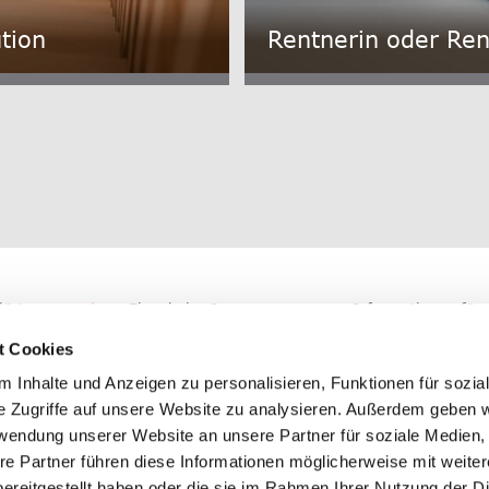
ution
Rentnerin oder Ren
lärt
Eigenheim &
Informationen für
Hypotheken
Arbeitgebende
t Cookies
benslage
Rentenbezug
Organisation
 Inhalte und Anzeigen zu personalisieren, Funktionen für sozia
orgen
e Zugriffe auf unsere Website zu analysieren. Außerdem geben w
Facts and Figures
Arbeiten bei der 
rwendung unserer Website an unsere Partner für soziale Medien
re Partner führen diese Informationen möglicherweise mit weite
ereitgestellt haben oder die sie im Rahmen Ihrer Nutzung der D