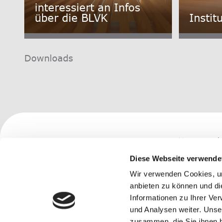
interessiert an Infos
über die BLVK
Instit
Downloads
Vorsorge erk
Bernische Lehrerversicherungskasse
Unterdorfstrasse 5
Diese Webseite verwende
Änderung Le
3072 Ostermundigen
Tel. 031 930 83 83
Wir verwenden Cookies, um
Besser vors
Offen: Mo-Fr 08:00-12:00/13:00-16:30
anbieten zu können und di
Informationen zu Ihrer Ve
info@blvk.ch
und Analysen weiter. Unse
zusammen, die Sie ihnen b