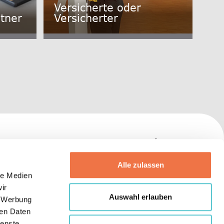
Versicherte oder
tner
Versicherter
Impressum
Datenschutz
Alle zulassen
le Medien
ir
BLVK
Auswahl erlauben
, Werbung
ren Daten
ienste