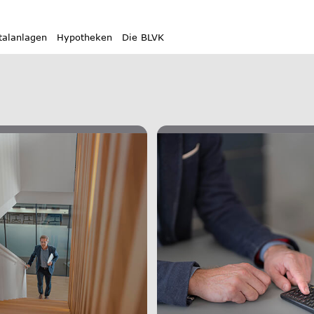
myBLVK
Anleitung MyBLVK
talanlagen
Hypotheken
Die BLVK