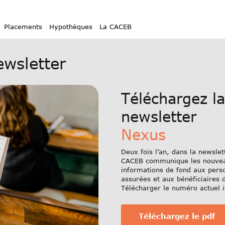
ployeurs
Publications
Nexus
arrow_right_alt
arrow_right_alt
myCACEB
Instructions myCACEB
Placements
Hypothèques
La CACEB
ewsletter
Téléchargez la
newsletter
Nexus
Deux fois l’an, dans la newslet
CACEB communique les nouveau
informations de fond aux pers
assurées et aux bénéficiaires 
Télécharger le numéro actuel i
Téléchargez le pdf