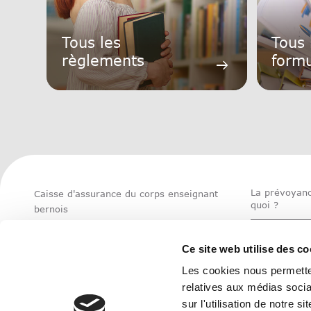
Tous les
Tous 
règlements
formu
arrow_right_alt
La prévoyanc
Caisse d'assurance du corps enseignant
quoi ?
bernois
Unterdorfstrasse 5
Modification 
3072 Ostermundigen
situation per
Ce site web utilise des co
Tel. 031 930 83 83
Les cookies nous permetten
Ouvert : Lun-Ven 08:00-12:00/13:00-16:30
Optimiser sa
relatives aux médias socia
prévoyance
info@blvk.ch
sur l'utilisation de notre 