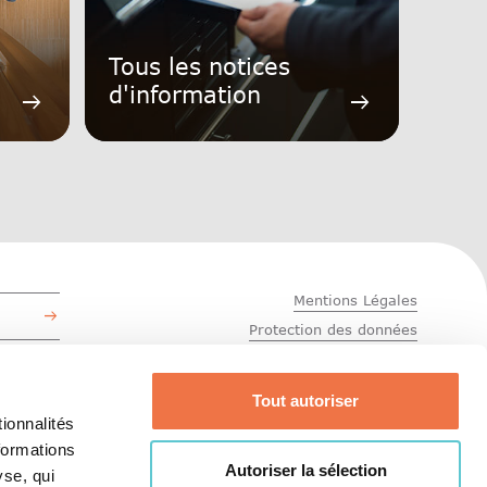
Tous les notices
d'information
arrow_right_alt
arrow_right_alt
Mentions Légales
Protection des données
CEB
Tout autoriser
ionnalités
formations
Autoriser la sélection
yse, qui