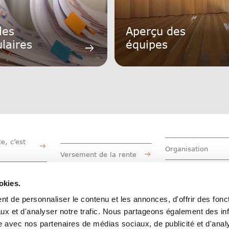
les
Aperçu des
laires
équipes
arrow_right_alt
e, c’est
Organisation
Versement de la rente
Travailler à la CA
de la
Facts & Figures
sonnelle
okies.
Informations destinées
t de personnaliser le contenu et les annonces, d'offrir des fonct
aux employeurs
ux et d'analyser notre trafic. Nous partageons également des in
site avec nos partenaires de médias sociaux, de publicité et d'anal