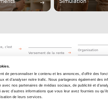
ements
Simulation
arrow_right_alt
e, c’est
Organisation
Versement de la rente
Travailler à la CA
de la
Facts & Figures
sonnelle
okies.
Informations destinées
t de personnaliser le contenu et les annonces, d'offrir des fonct
aux employeurs
ux et d'analyser notre trafic. Nous partageons également des in
site avec nos partenaires de médias sociaux, de publicité et d'anal
 avec d'autres informations que vous leur avez fournies ou qu'il
ct
lisation de leurs services.