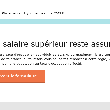
myCACEB
Instructions myCACEB
rsonnes assurées
Modification de la situation personnelle
Ren
arrow_right_alt
arrow_right_alt
Placements
Hypothèques
La CACEB
 salaire supérieur reste assu
otre taux d’occupation est réduit de 12,5 % au maximum, le traitem
 de tolérance. Si toutefois vous souhaitez renoncer à cette règle,
nder une adaptation au taux d’occupation effectif.
Vers le formulaire