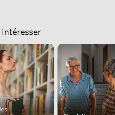
 intéresser
les