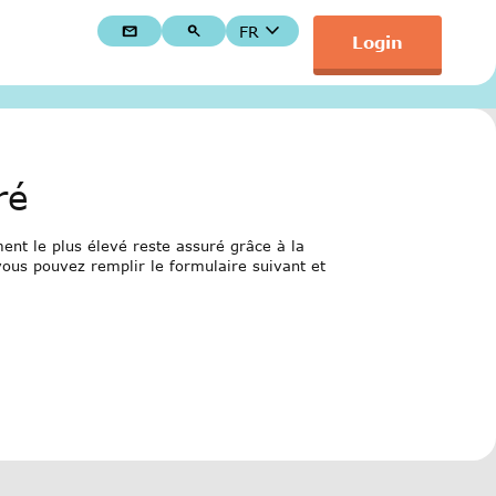
keyboard_arrow_down
FR
mail
search
Login
Employeurs
Collaborateurs, CA et délégués
onciation tolérance
ré
ent le plus élevé reste assuré grâce à la
 vous pouvez remplir le formulaire suivant et