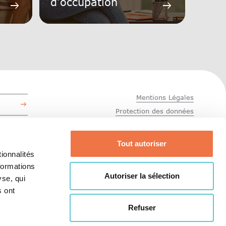
d’occupation
arrow_right_alt
arrow_right_alt
Mentions Légales
Protection des données
CEB
Tout autoriser
ionnalités
formations
Autoriser la sélection
yse, qui
s ont
Refuser