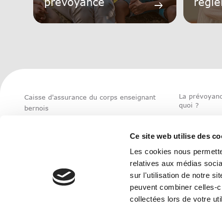
prévoyance
règl
arrow_right_alt
La prévoyanc
Caisse d'assurance du corps enseignant
quoi ?
bernois
Unterdorfstrasse 5
Modification 
3072 Ostermundigen
situation per
Ce site web utilise des co
Tel. 031 930 83 83
Les cookies nous permetten
Ouvert : Lun-Ven 08:00-12:00/13:00-16:30
Optimiser sa
relatives aux médias socia
prévoyance
info@blvk.ch
sur l'utilisation de notre 
peuvent combiner celles-ci
Conta
collectées lors de votre uti