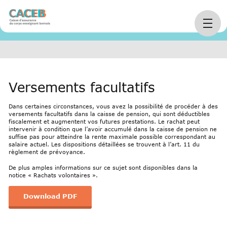
Personnes
Optimiser sa
Rachat dans la
Home
arrow_right_alt
arrow_right_alt
arrow_right_alt
assurées
prévoyance
CP
Versements facultatifs
Dans certaines circonstances, vous avez la possibilité de procéder à des
versements facultatifs dans la caisse de pension, qui sont déductibles
fiscalement et augmentent vos futures prestations. Le rachat peut
intervenir à condition que l’avoir accumulé dans la caisse de pension ne
suffise pas pour atteindre la rente maximale possible correspondant au
salaire actuel. Les dispositions détaillées se trouvent à l’art. 11 du
règlement de prévoyance.
De plus amples informations sur ce sujet sont disponibles dans la
notice « Rachats volontaires ».
Download PDF