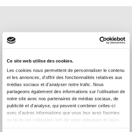
Cela pourrait aussi vous
Ce site web utilise des cookies.
intéresser
Les cookies nous permettent de personnaliser le contenu
et les annonces, d'offrir des fonctionnalités relatives aux
médias sociaux et d'analyser notre trafic. Nous
partageons également des informations sur l'utilisation de
notre site avec nos partenaires de médias sociaux, de
publicité et d'analyse, qui peuvent combiner celles-ci
avec d'autres informations que vous leur avez fournies
La
ou qu'ils ont collectées lors de votre utilisation de leurs
Règlem
prévoy
services.