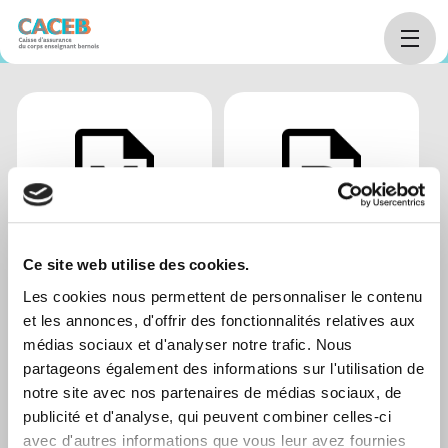
Home
arrow_right_alt
Personnes assurées
arrow_right_alt
Documents
Toutes les
notices
Tous les
arrow_right_alt
arrow_right_alt
Ce site web utilise des cookies.
d’information
règlements
Les cookies nous permettent de personnaliser le contenu
et les annonces, d'offrir des fonctionnalités relatives aux
médias sociaux et d'analyser notre trafic. Nous
partageons également des informations sur l'utilisation de
notre site avec nos partenaires de médias sociaux, de
publicité et d'analyse, qui peuvent combiner celles-ci
avec d'autres informations que vous leur avez fournies