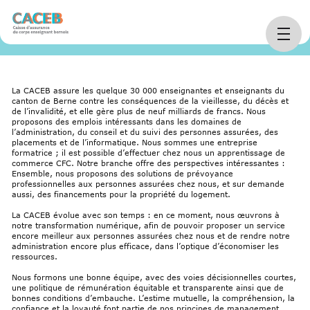
La
Travailler à la
La CACEB en tant
Home
arrow_right_alt
arrow_right_alt
arrow_right_alt
CACEB
CACEB
qu’employeur
La CACEB assure les quelque 30 000 enseignantes et enseignants du
canton de Berne contre les conséquences de la vieillesse, du décès et
de l’invalidité, et elle gère plus de neuf milliards de francs. Nous
proposons des emplois intéressants dans les domaines de
l’administration, du conseil et du suivi des personnes assurées, des
placements et de l’informatique. Nous sommes une entreprise
formatrice ; il est possible d’effectuer chez nous un apprentissage de
commerce CFC. Notre branche offre des perspectives intéressantes :
Ensemble, nous proposons des solutions de prévoyance
professionnelles aux personnes assurées chez nous, et sur demande
aussi, des financements pour la propriété du logement.
La CACEB évolue avec son temps : en ce moment, nous œuvrons à
notre transformation numérique, afin de pouvoir proposer un service
encore meilleur aux personnes assurées chez nous et de rendre notre
administration encore plus efficace, dans l’optique d’économiser les
ressources.
Nous formons une bonne équipe, avec des voies décisionnelles courtes,
une politique de rémunération équitable et transparente ainsi que de
bonnes conditions d’embauche. L’estime mutuelle, la compréhension, la
confiance et la loyauté font partie de nos principes de management.