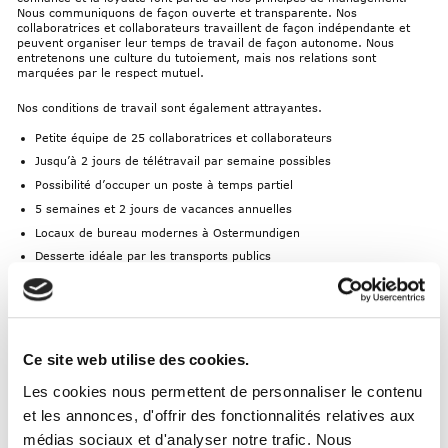
Nous communiquons de façon ouverte et transparente. Nos
collaboratrices et collaborateurs travaillent de façon indépendante et
peuvent organiser leur temps de travail de façon autonome. Nous
entretenons une culture du tutoiement, mais nos relations sont
marquées par le respect mutuel.
Nos conditions de travail sont également attrayantes.
Petite équipe de 25 collaboratrices et collaborateurs
Jusqu’à 2 jours de télétravail par semaine possibles
Possibilité d’occuper un poste à temps partiel
5 semaines et 2 jours de vacances annuelles
Locaux de bureau modernes à Ostermundigen
Desserte idéale par les transports publics
Espace de pause attrayant avec terrasse ensoleillée
Contrat de collaboration avec une crèche
Participation de CHF 300.– par an à l’abonnement de fitness ou à
d’autres activités sportives
Ce site web utilise des cookies.
Solution de caisse de pension attrayante
Les cookies nous permettent de personnaliser le contenu
Assurance d’indemnités journalières en cas de maladie et assurance
complémentaire ANP à la charge de la CACEB
et les annonces, d'offrir des fonctionnalités relatives aux
Achat de chèques Reka à des conditions avantageuses pour une
médias sociaux et d'analyser notre trafic. Nous
valeur de CHF 1000.–