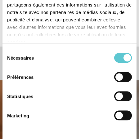
partageons également des informations sur l'utilisation de
Soutien en cas de formations continues
Avez-vous envie de travailler à la CACEB ? Vous pouvez consulter les
notre site avec nos partenaires de médias sociaux, de
postes vacants
ici
.
publicité et d'analyse, qui peuvent combiner celles-ci
Nous nous réjouissons de faire votre connaissance !
avec d'autres informations que vous leur avez fournies
ou qu'ils ont collectées lors de votre utilisation de leurs
services.
Sélection
Nécessaires
du
consentement
Intéressé ?
Préférences
Statistiques
Marketing