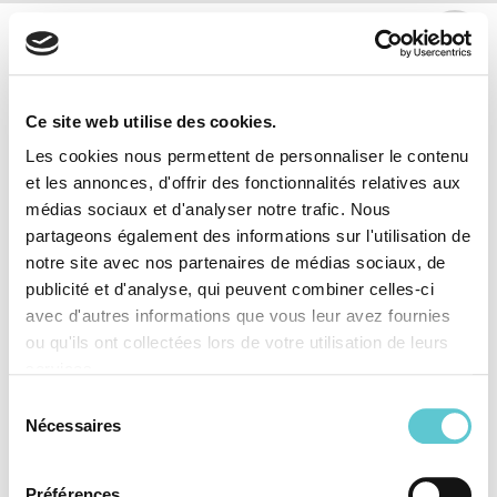
Guido Muehlemann
Caisse d'assurance du corps enseignant bernois
Unterdorfstrasse 5
Ce site web utilise des cookies.
3072 Ostermundigen
Tel. 031 930 83 83
Les cookies nous permettent de personnaliser le contenu
Ouvert : Lun-Ven 08:00-12:00/13:00-16:30
et les annonces, d'offrir des fonctionnalités relatives aux
info@blvk.ch
médias sociaux et d'analyser notre trafic. Nous
partageons également des informations sur l'utilisation de
notre site avec nos partenaires de médias sociaux, de
La prévoyance, c’est quoi ?
Facts & Figures
publicité et d'analyse, qui peuvent combiner celles-ci
Modification de la situation
Informations destinées aux
avec d'autres informations que vous leur avez fournies
personnelle
employeurs
ou qu'ils ont collectées lors de votre utilisation de leurs
services.
Optimiser sa prévoyance
Organisation
Sélection
Versement de la rente
Travailler à la CACEB
Nécessaires
du
consentement
Contact
Préférences